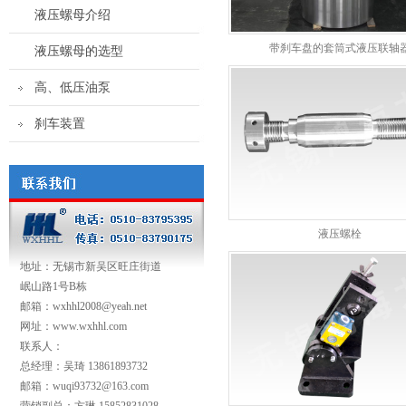
液压螺母介绍
带刹车盘的套筒式液压联轴
液压螺母的选型
高、低压油泵
刹车装置
液压螺栓
地址：无锡市新吴区旺庄街道
岷山路1号B栋
邮箱：wxhhl2008@yeah.net
网址：www.wxhhl.com
联系人：
总经理：吴琦 13861893732
邮箱：wuqi93732@163.com